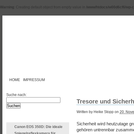
Warning
: Creating default object from empty value in
/www/htdocs/w00d6cf6/wp-c
HOME
IMPRESSUM
Suche nach:
Tresore und Sicherh
Written by Heike Stopp on
20. Nov
LETZTE ARTIKEL
Sicherheit wird heutzutage g
Canon EOS 350D: Die ideale
gehören untrennbar zusammen.
Spiegelreflexkamera für