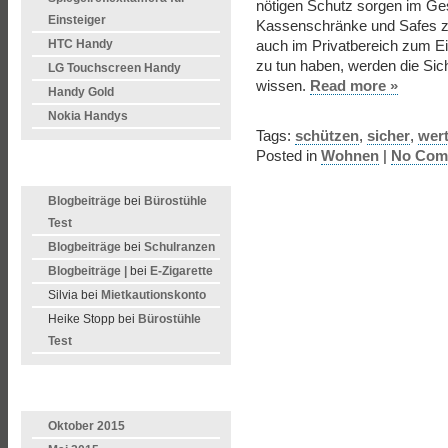
nötigen Schutz sorgen im Ge
Einsteiger
Kassenschränke und Safes z
HTC Handy
auch im Privatbereich zum Ei
zu tun haben, werden die Si
LG Touchscreen Handy
wissen.
Read more »
Handy Gold
Nokia Handys
Tags:
schützen
,
sicher
,
wer
Posted in
Wohnen
|
No Com
LETZTE KOMMENTARE
Blogbeiträge
bei
Bürostühle
Test
Blogbeiträge
bei
Schulranzen
Blogbeiträge |
bei
E-Zigarette
Silvia bei
Mietkautionskonto
Heike Stopp bei
Bürostühle
Test
ARCHIVE
Oktober 2015