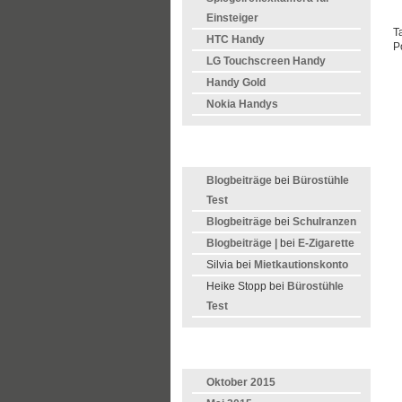
Einsteiger
T
HTC Handy
P
LG Touchscreen Handy
Handy Gold
Nokia Handys
LETZTE KOMMENTARE
Blogbeiträge
bei
Bürostühle
Test
Blogbeiträge
bei
Schulranzen
Blogbeiträge |
bei
E-Zigarette
Silvia bei
Mietkautionskonto
Heike Stopp bei
Bürostühle
Test
ARCHIVE
Oktober 2015