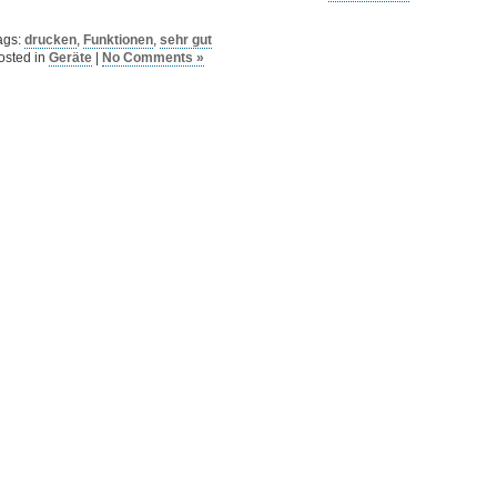
ags:
drucken
,
Funktionen
,
sehr gut
osted in
Geräte
|
No Comments »