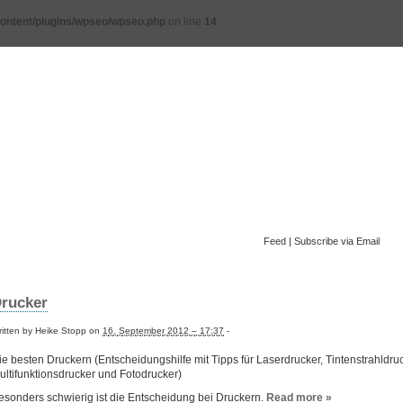
ontent/plugins/wpseo/wpseo.php
on line
14
Feed
|
Subscribe via Email
rucker
itten by Heike Stopp on
16. September 2012 – 17:37
-
ie besten Druckern (Entscheidungshilfe mit Tipps für Laserdrucker, Tintenstrahldruc
ultifunktionsdrucker und Fotodrucker)
esonders schwierig ist die Entscheidung bei Druckern.
Read more »