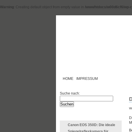
Warning
: Creating default object from empty value in
/www/htdocs/w00d6cf6/wp-c
HOME
IMPRESSUM
Suche nach:
D
Wr
LETZTE ARTIKEL
D
M
Canon EOS 350D: Die ideale
B
Spiegelreflexkamera für