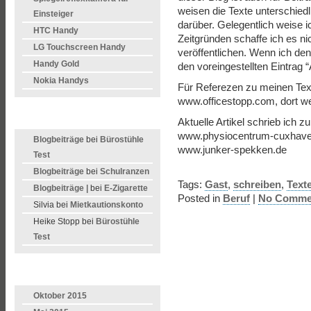
weisen die Texte unterschiedl
Einsteiger
darüber. Gelegentlich weise i
HTC Handy
Zeitgründen schaffe ich es nic
LG Touchscreen Handy
veröffentlichen. Wenn ich de
Handy Gold
den voreingestellten Eintrag 
Nokia Handys
Für Referezen zu meinen Tex
www.officestopp.com, dort wer
LETZTE KOMMENTARE
Aktuelle Artikel schrieb ich z
www.physiocentrum-cuxhave
Blogbeiträge
bei
Bürostühle
www.junker-spekken.de
Test
Blogbeiträge
bei
Schulranzen
Tags:
Gast
,
schreiben
,
Text
Blogbeiträge |
bei
E-Zigarette
Posted in
Beruf
|
No Comme
Silvia bei
Mietkautionskonto
Heike Stopp bei
Bürostühle
Test
ARCHIVE
Oktober 2015