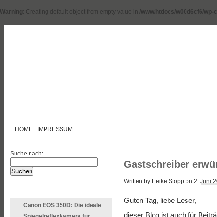
Warning
: Creating default object from empty value in
/www/htdocs/w00d6cf6/wp-c
HOME
IMPRESSUM
Suche nach:
Gastschreiber erwü
Written by Heike Stopp on
2. Juni 
LETZTE ARTIKEL
Guten Tag, liebe Leser,
Canon EOS 350D: Die ideale
dieser Blog ist auch für Beit
Spiegelreflexkamera für