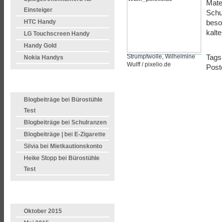
Mater
Einsteiger
Schu
HTC Handy
beso
kalt
LG Touchscreen Handy
Handy Gold
Strumpfwolle, Wilhelmine
Tags
Nokia Handys
Wulff / pixelio.de
Post
LETZTE KOMMENTARE
Blogbeiträge
bei
Bürostühle
Test
Blogbeiträge
bei
Schulranzen
Blogbeiträge |
bei
E-Zigarette
Silvia bei
Mietkautionskonto
Heike Stopp bei
Bürostühle
Test
ARCHIVE
Oktober 2015