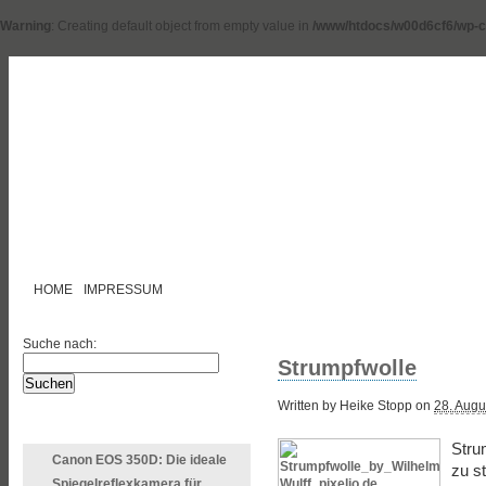
Warning
: Creating default object from empty value in
/www/htdocs/w00d6cf6/wp-c
HOME
IMPRESSUM
Suche nach:
Strumpfwolle
Written by Heike Stopp on
28. Augu
LETZTE ARTIKEL
Stru
Canon EOS 350D: Die ideale
zu s
Spiegelreflexkamera für