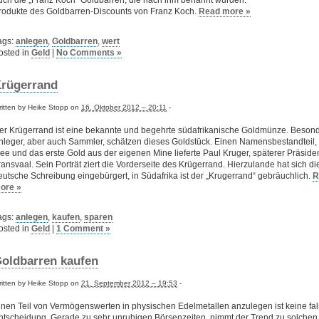
uch die „Franz Koch“ Goldbarren, die nach ihm benannt wurden.
rodukte des Goldbarren-Discounts von Franz Koch.
Read more »
ags:
anlegen
,
Goldbarren
,
wert
osted in
Geld
|
No Comments »
rügerrand
itten by Heike Stopp on
16. Oktober 2012 – 20:11
-
er Krügerrand ist eine bekannte und begehrte südafrikanische Goldmünze. Beson
nleger, aber auch Sammler, schätzen dieses Goldstück. Einen Namensbestandteil, 
dee und das erste Gold aus der eigenen Mine lieferte Paul Kruger, späterer Präside
ransvaal. Sein Porträt ziert die Vorderseite des Krügerrand. Hierzulande hat sich di
eutsche Schreibung eingebürgert, in Südafrika ist der „Krugerrand“ gebräuchlich.
R
ore »
ags:
anlegen
,
kaufen
,
sparen
osted in
Geld
|
1 Comment »
oldbarren kaufen
itten by Heike Stopp on
21. September 2012 – 19:53
-
inen Teil von Vermögenswerten in physischen Edelmetallen anzulegen ist keine fa
ntscheidung. Gerade zu sehr unruhigen Börsenzeiten, nimmt der Trend zu solchen