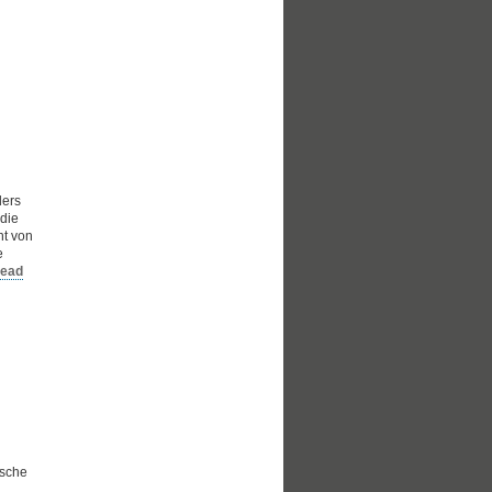
ders
die
nt von
e
ead
lsche