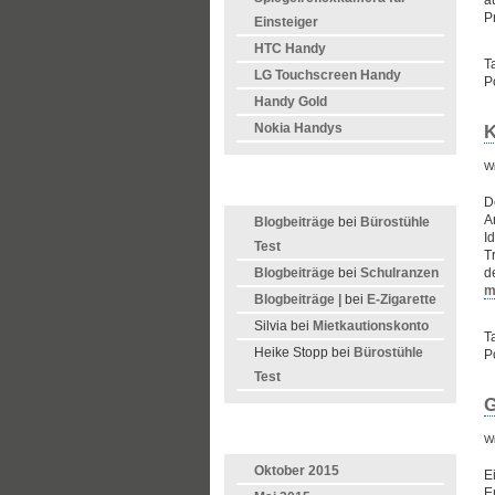
a
P
Einsteiger
HTC Handy
T
LG Touchscreen Handy
P
Handy Gold
Nokia Handys
K
Wr
LETZTE KOMMENTARE
D
A
Blogbeiträge
bei
Bürostühle
I
Test
T
Blogbeiträge
bei
Schulranzen
d
m
Blogbeiträge |
bei
E-Zigarette
Silvia bei
Mietkautionskonto
T
Heike Stopp bei
Bürostühle
P
Test
G
ARCHIVE
Wr
Oktober 2015
E
E