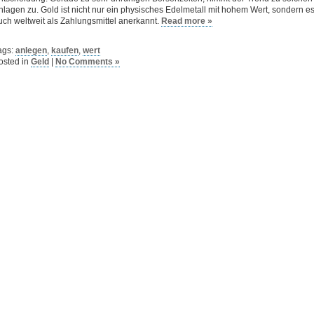
nlagen zu. Gold ist nicht nur ein physisches Edelmetall mit hohem Wert, sondern es
uch weltweit als Zahlungsmittel anerkannt.
Read more »
ags:
anlegen
,
kaufen
,
wert
osted in
Geld
|
No Comments »