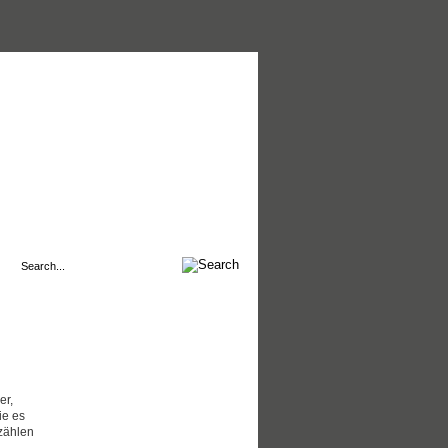
er,
ie es
zählen