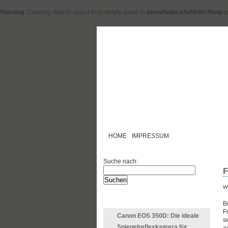
Warning
: Creating default object from empty value in
/www/htdocs/w00d6cf6/wp-c
HOME
IMPRESSUM
Suche nach:
F
Wr
LETZTE ARTIKEL
B
F
Canon EOS 350D: Die ideale
s
Spiegelreflexkamera für