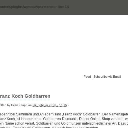
ontent/plugins/wpseo/wpseo.php
on line
14
Feed
|
Subscribe via Email
ranz Koch Goldbarren
itten by Heike Stopp on
26. Februar 2013 – 15:15
-
egehrt bei Sammlern und Anlegern sind „Franz Koch“ Goldbarren. Der Namensgeb
ranz Koch, ist Inhaber eines Goldbarren-Discounts. Dieser Online-Shop vertreibt, w
ein Name schon verrät, Goldbarren und Goldmünzen unterschiedlichster Art. Dazu 