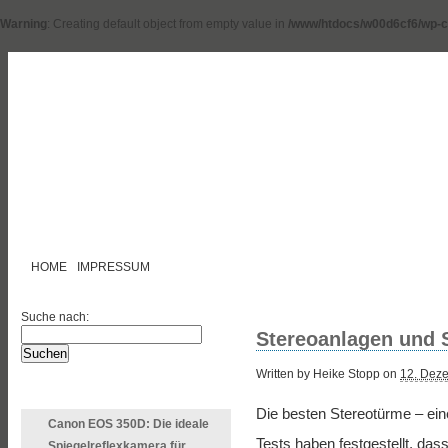
Warning
: Creating default object from empty value in
/www/htdocs/w00d6cf6/wp-c
HOME
IMPRESSUM
Suche nach:
Stereoanlagen und 
Written by Heike Stopp on
12. Dez
LETZTE ARTIKEL
Die besten Stereotürme – ein
Canon EOS 350D: Die ideale
Tests haben festgestellt, das
Spiegelreflexkamera für