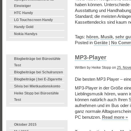
haben können. Unterschiede 
Einsteiger
Ausstattung und Handhabung
HTC Handy
Standard; die meisten Anlag
LG Touchscreen Handy
Kassettendecks sind kaum n
Handy Gold
Nokia Handys
Tags:
hören
,
Musik
,
sehr gu
Posted in
Geräte
|
No Comm
LETZTE KOMMENTARE
MP3-Player
Blogbeiträge
bei
Bürostühle
Test
Written by Heike Stopp on
25. Nov
Blogbeiträge
bei
Schulranzen
Die besten MP3 Player – eine
Blogbeiträge |
bei
E-Zigarette
Silvia bei
Mietkautionskonto
MP3-Player in der Größe einer
Heike Stopp bei
Bürostühle
Lieblingsmusik hören, wann
können natürlich auch Ihren
Test
aufnehmen und im Bus oder in 
ganz normale Alltagserschein
ARCHIVE
PC benutzen.
Read more »
Oktober 2015